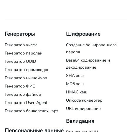
Генераторы
Шифрование
Генератор чисел
Создание хешированного
пароля
Генератор паролей
Base64 кодирование и
Генератор UUID
декодирование
Генератор промокодов
SHA хеш
Генератор никнеймов
MD5 хеш
Генератор ФИО
HMAC хеш
Генератор файлов
Unicode конвертер
Генератор User-Agent
URL кодирование
Генератор банковских карт
Валидация
Персональные данные