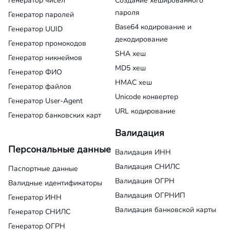
Генератор чисел
Создание хешированного
пароля
Генератор паролей
Base64 кодирование и
Генератор UUID
декодирование
Генератор промокодов
SHA хеш
Генератор никнеймов
MD5 хеш
Генератор ФИО
HMAC хеш
Генератор файлов
Unicode конвертер
Генератор User-Agent
URL кодирование
Генератор банковских карт
Валидация
Персональные данные
Валидация ИНН
Валидация СНИЛС
Паспортные данные
Валидация ОГРН
Валидные идентификаторы
Валидация ОГРНИП
Генератор ИНН
Валидация банковской карты
Генератор СНИЛС
Генератор ОГРН